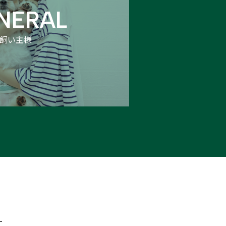
NERAL
飼い主様
ー